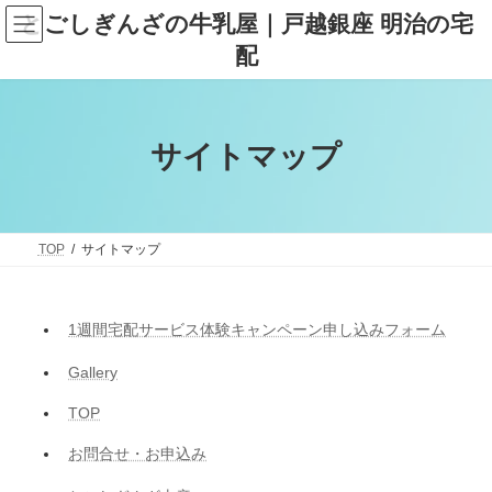
コ
ナ
とごしぎんざの牛乳屋｜戸越銀座 明治の宅
ン
ビ
テ
ゲ
配
ン
ー
ツ
シ
へ
ョ
ス
ン
キ
に
サイトマップ
ッ
移
プ
動
TOP
サイトマップ
1週間宅配サービス体験キャンペーン申し込みフォーム
Gallery
TOP
お問合せ・お申込み